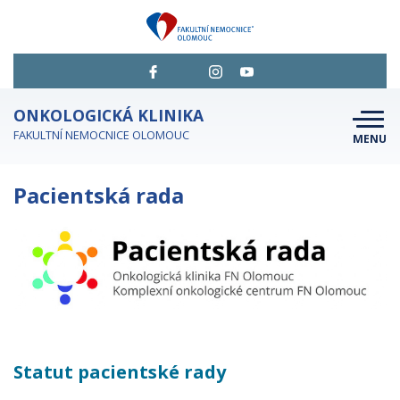
ONKOLOGICKÁ KLINIKA
FAKULTNÍ NEMOCNICE OLOMOUC
MENU
O NÁS
Pacientská rada
PRO PACIENTY
JAK SE OBJEDNAT
PRO ODBORNÍKY
KDE NÁS NAJDETE
KONTAKTY
Statut pacientské rady